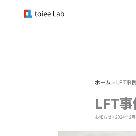
内
容
を
ス
キ
ッ
プ
ホーム
»
LFT事
LFT
お知らせ
/
2024年2月