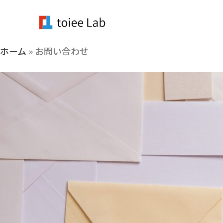
内
容
を
ホーム
»
お問い合わせ
ス
キ
ッ
プ