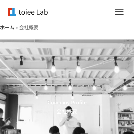
内
容
を
ホーム
»
会社概要
ス
キ
ッ
プ
Company Profile
会社概要