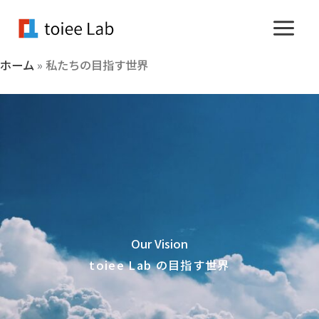
内
容
を
ホーム
»
私たちの目指す世界
ス
キ
ッ
プ
Our Vision
toiee Lab の目指す世界