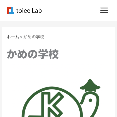
内
容
を
ス
キ
ホーム
»
かめの学校
ッ
かめの学校
プ